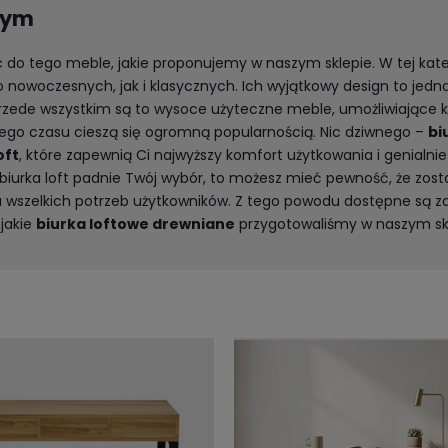
wym
c do tego meble, jakie proponujemy w naszym sklepie. W tej kat
nowoczesnych, jak i klasycznych. Ich wyjątkowy design to jedna
zede wszystkim są to wysoce użyteczne meble, umożliwiające k
giego czasu cieszą się ogromną popularnością. Nic dziwnego –
bi
oft
, które zapewnią Ci najwyższy komfort użytkowania i genialni
el biurka loft padnie Twój wybór, to możesz mieć pewność, że zost
iu wszelkich potrzeb użytkowników. Z tego powodu dostępne są 
 jakie
biurka loftowe drewniane
przygotowaliśmy w naszym sk