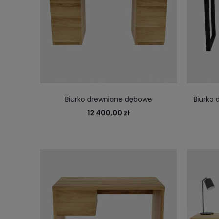
Biurko drewniane dębowe
Biurko 
Comfortwood z szufladami, wykonane z
biurko d
12 400,00 zł
litego drewna
szufl