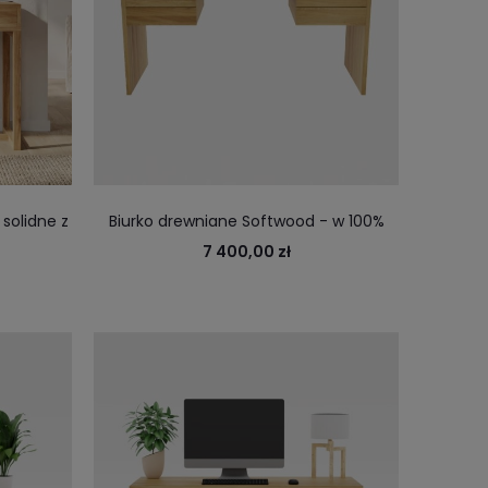
solidne z
Biurko drewniane Softwood - w 100%
ura
drewniane z szufladami, przestronne,
7 400,00 zł
nowoczesne do każdego gabinetu