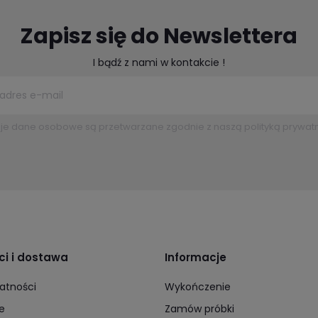
Zapisz się do Newslettera
I bądź z nami w kontakcie !
je dane osobowe są przetwarzane zgodnie z naszą polityką prywatn
ci i dostawa
Informacje
atności
Wykończenie
e
Zamów próbki