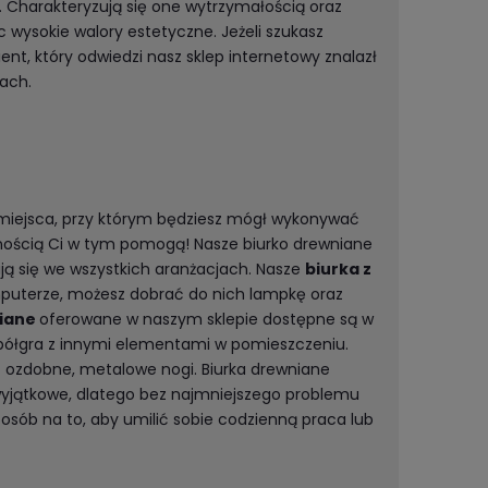
 Charakteryzują się one wytrzymałością oraz
 wysokie walory estetyczne. Jeżeli szukasz
ient, który odwiedzi nasz sklep internetowy znalazł
ach.
 miejsca, przy którym będziesz mógł wykonywać
ewnością Ci w tym pomogą! Nasze biurko drewniane
ują się we wszystkich aranżacjach. Nasze
biurka z
puterze, możesz dobrać do nich lampkę oraz
niane
oferowane w naszym sklepie dostępne są w
współgra z innymi elementami w pomieszczeniu.
 ozdobne, metalowe nogi. Biurka drewniane
wyjątkowe, dlatego bez najmniejszego problemu
posób na to, aby umilić sobie codzienną praca lub