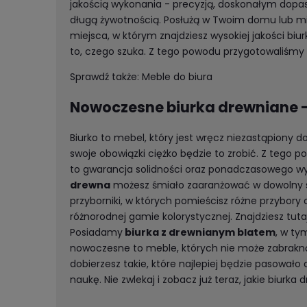
jakością wykonania - precyzją, doskonałym dopa
długą żywotnością. Posłużą w Twoim domu lub mie
miejsca, w którym znajdziesz wysokiej jakości biur
to, czego szuka. Z tego powodu przygotowaliśmy 
Sprawdź także:
Meble do biura
Nowoczesne biurka drewniane –
Biurko to mebel, który jest wręcz niezastąpiony
swoje obowiązki ciężko będzie to zrobić. Z tego
to gwarancja solidności oraz ponadczasowego w
drewna
możesz śmiało zaaranżować w dowolny sp
przyborniki, w których pomieścisz różne przybory 
różnorodnej gamie kolorystycznej. Znajdziesz tu
Posiadamy
biurka z drewnianym blatem
, w t
nowoczesne to meble, których nie może zabrakną
dobierzesz takie, które najlepiej będzie pasował
naukę. Nie zwlekaj i zobacz już teraz, jakie biu