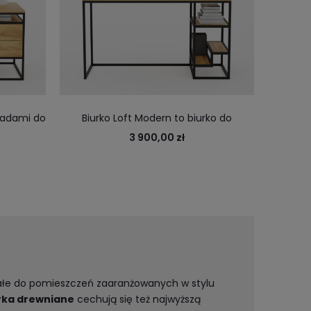
fladami do
Biurko Loft Modern to biurko do
nowoczesnego biura, pracowni,
3 900,00 zł
gabinetu
nałe do pomieszczeń zaaranżowanych w stylu
rka drewniane
cechują się też najwyższą