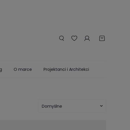
g
O marce
Projektanci i Architekci