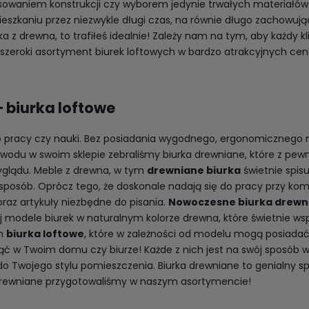
sowaniem konstrukcji czy wyborem jedynie trwałych materiałów.
szkaniu przez niezwykle długi czas, na równie długo zachowując
ka z drewna, to trafiłeś idealnie! Zależy nam na tym, aby każdy kl
szeroki asortyment biurek loftowych w bardzo atrakcyjnych cen
 biurka loftowe
 do pracy czy nauki. Bez posiadania wygodnego, ergonomicznego
 powodu w swoim sklepie zebraliśmy biurka drewniane, które z p
yglądu. Meble z drewna, w tym
drewniane biurka
świetnie spis
osób. Oprócz tego, że doskonale nadają się do pracy przy kom
oraz artykuły niezbędne do pisania.
Nowoczesne biurka drew
taj modele biurek w naturalnym kolorze drewna, które świetnie 
ym
biurka loftowe
, które w zależności od modelu mogą posiadać
ć w Twoim domu czy biurze! Każde z nich jest na swój sposób 
o do Twojego stylu pomieszczenia. Biurka drewniane to genialny s
rka drewniane przygotowaliśmy w naszym asortymencie!