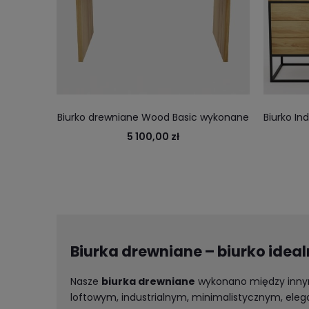
Biurko drewniane Wood Basic wykonane
Biurko Ind
z prawdziwego drewna to jakość na lata
— nowy w
5 100,00 zł
wnętrzu
Biurka drewniane – biurko ideal
Nasze
biurka drewniane
wykonano między innymi
loftowym, industrialnym, minimalistycznym, ele