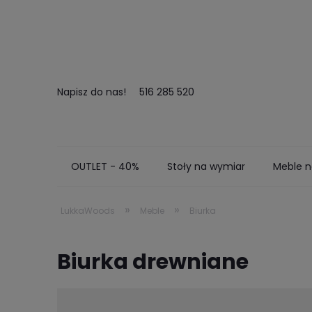
Napisz do nas!
516 285 520
OUTLET - 40%
Stoły na wymiar
Meble n
Kontakt
Zamów próbki
Realizacje
»
»
LukkaWoods
Meble
Biurka
Biurka drewniane