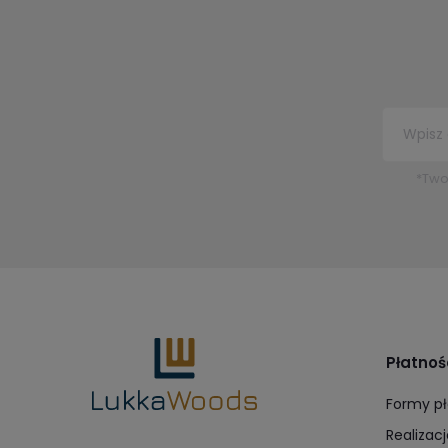
*Two
Płatnoś
Formy pł
Realizacj