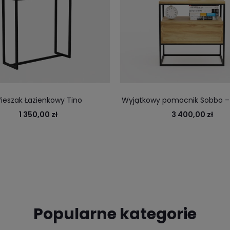
ieszak Łazienkowy Tino
Wyjątkowy pomocnik Sobbo –
i praktyczność. Wygodna s
1 350,00 zł
3 400,00 zł
ułatwiająca przechowywa
Popularne kategorie