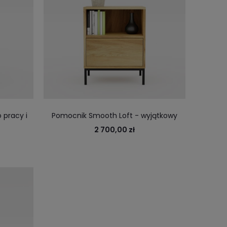
 pracy i
Pomocnik Smooth Loft - wyjątkowy
er i kawę
mebel na stalowej ramie
2 700,00 zł