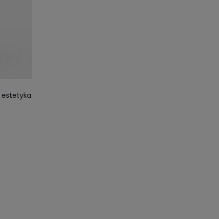
 estetyka
zuflada
nie.