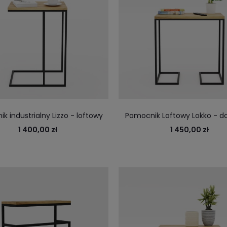
k industrialny Lizzo - loftowy
Pomocnik Loftowy Lokko - do
pomocnik do salonu
relaksu, to miejsce na komput
1 400,00 zł
1 450,00 zł