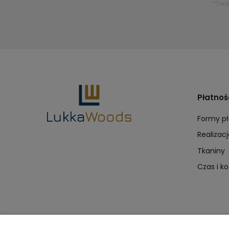
*Two
Płatnoś
Formy pł
Realizacj
Tkaniny
Czas i k