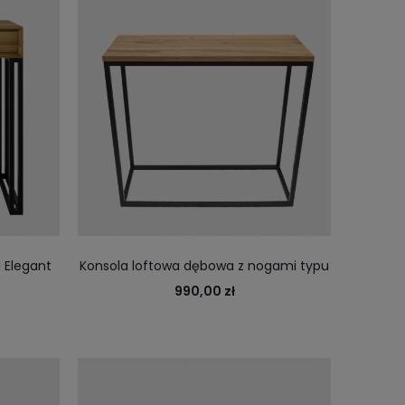
 Elegant
Konsola loftowa dębowa z nogami typu
gach
cube
990,00 zł