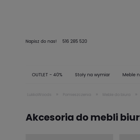
Napisz do nas!
516 285 520
OUTLET - 40%
Stoły na wymiar
Meble n
Kontakt
Zamów próbki
Realizacje
»
»
»
LukkaWoods
Pomieszczenia
Meble do biura
Akcesoria do mebli bi