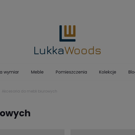
a wymiar
Meble
Pomieszczenia
Kolekcje
Blo
STOLARNIA
Akcesoria do mebli biurowych
urowych