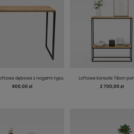
loftowa dębowa z nogami typu
Loftowa konsola Tibon po
single
uporządkować rzeczy w przed
900,00 zł
2 700,00 zł
holu