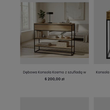
Dębowa Konsola Kosmo z szufladą w
Konsola
stalowej ramie
Steel I -
6 200,00 zł
Niewiel