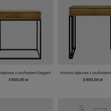
 dębowa z szufladami Elegant
Konsola dębowa z szufladami
 konsola idealna do salonu, holu.
Steel II na stalowych no
3 900,00 zł
3 900,00 zł
kie szuflady na dokumenty lub
klucze