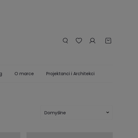
g
O marce
Projektanci i Architekci