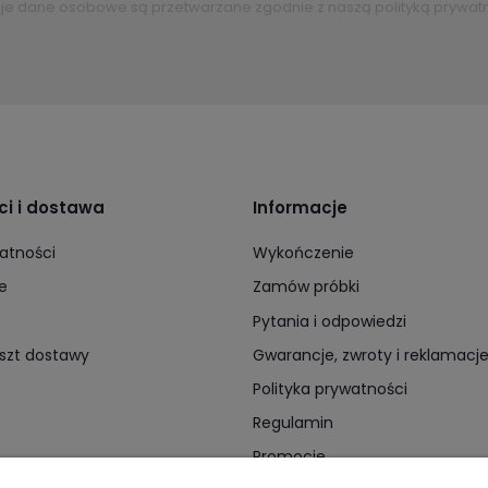
je dane osobowe są przetwarzane zgodnie z naszą polityką prywatn
ci i dostawa
Informacje
atności
Wykończenie
e
Zamów próbki
Pytania i odpowiedzi
oszt dostawy
Gwarancje, zwroty i reklamacj
Polityka prywatności
Regulamin
Promocje