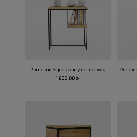
Pomocnik Figgo oparty na stalowej
Pomocni
ramie, wykończony dębową deską do
1 600,00 zł
biura i domu