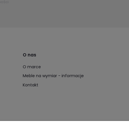
ości.
O nas
O marce
Meble na wymiar - informacje
Kontakt
e