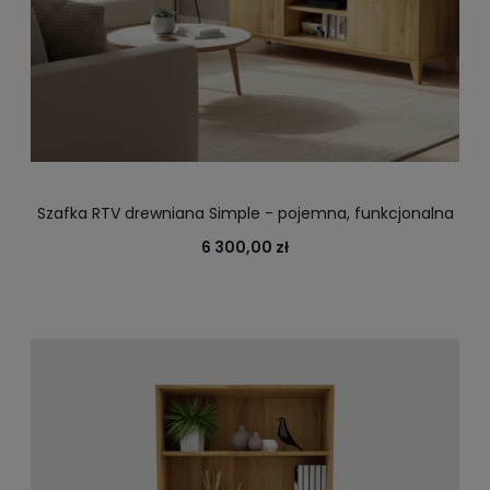
Szafka RTV drewniana Simple - pojemna, funkcjonalna
szafka RTV, wykonana z litego drewna najwyższej jakości
6 300,00 zł