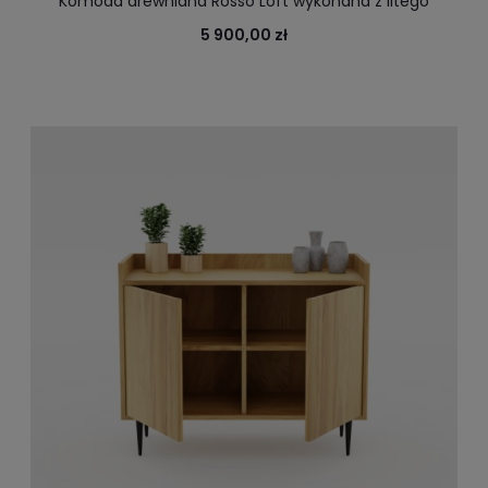
Komoda drewniana Rosso Loft wykonana z litego
drewna, sprawdzi się w domu i biurze
5 900,00 zł