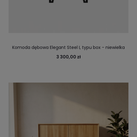
Komoda dębowa Elegant Steel I, typu box - niewielka
szafka do każdego wnętrza industrialnego,
3 300,00 zł
skandynawskiego, klasycznego