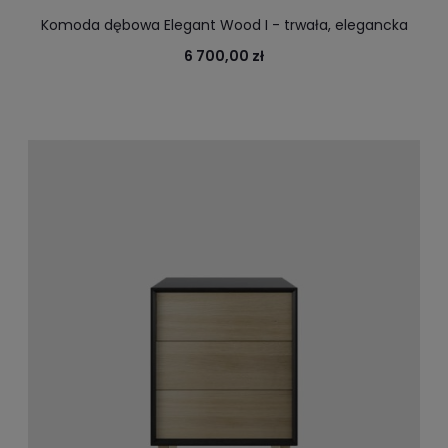
Komoda dębowa Elegant Wood I - trwała, elegancka
drewniana komoda do biura, salonu
6 700,00 zł