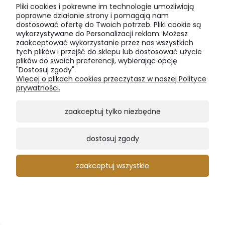
Pliki cookies i pokrewne im technologie umożliwiają
poprawne działanie strony i pomagają nam
dostosować ofertę do Twoich potrzeb. Pliki cookie są
Komoda Fierra Wood I z szufladami, z litego drewna
wykorzystywane do Personalizacji reklam. Możesz
zaakceptować wykorzystanie przez nas wszystkich
8 200,00 zł
tych plików i przejść do sklepu lub dostosować użycie
plików do swoich preferencji, wybierając opcję
"Dostosuj zgody".
Więcej o plikach cookies przeczytasz w naszej Polityce
prywatności.
zaakceptuj tylko niezbędne
dostosuj zgody
zaakceptuj wszystkie