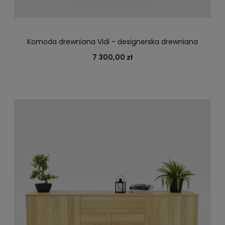
Komoda drewniana Vidi - designerska drewniana
komoda do biura i salonu, z litego drewna
7 300,00 zł