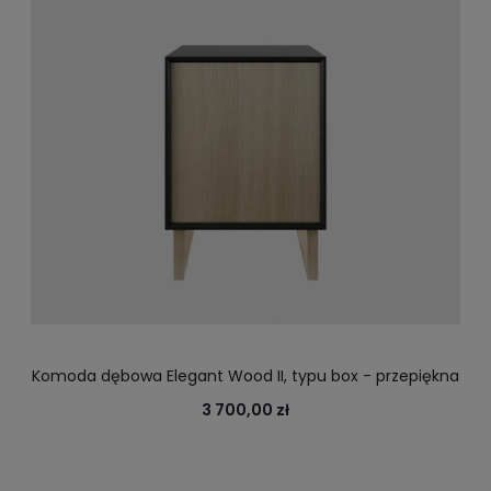
Komoda dębowa Elegant Wood II, typu box - przepiękna
drewniana pomalowana na czarno komoda, która
3 700,00 zł
wypełni każde wnętrze