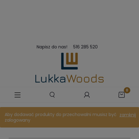
Napisz do nas!
516 285 520
Aby dodawać produkty do przechowalni musisz być
zamknij
zalogowany