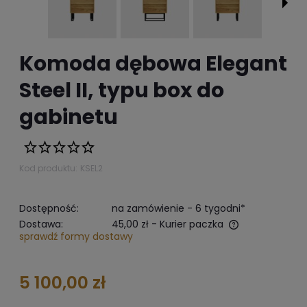
Komoda dębowa Elegant
Steel II, typu box do
gabinetu
Kod produktu:
KSEL2
Dostępność:
na zamówienie - 6 tygodni*
Dostawa:
45,00 zł
- Kurier paczka
sprawdź formy dostawy
The does not include any possible payment costs
5 100,00 zł