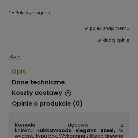
*
- Pole wymagane
poleć znajomemu
dodaj opinię
Opis
Dane techniczne
Koszty dostawy
Cena nie zawiera ewentualnych kosztów płatności
Opinie o produkcie (0)
Komoda dębowa z
kolekcji
LukkaWoods
Elegant Steel,
w
wydaniu typu box. Wykonana z litego drewna