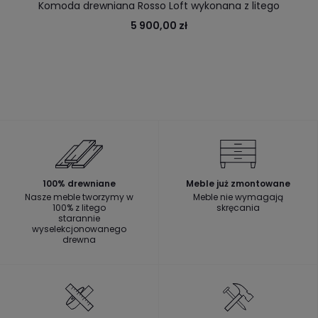
Komoda drewniana Rosso Loft wykonana z litego
drewna, sprawdzi się w domu i biurze
5 900,00 zł
100% drewniane
Meble już zmontowane
Nasze meble tworzymy w
Meble nie wymagają
100% z litego
skręcania
starannie
wyselekcjonowanego
drewna