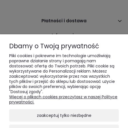
Płatności i dostawa
Informacje
Dbamy o Twoją prywatność
O nas
Pliki cookies i pokrewne im technologie umożliwiają
poprawne działanie strony i pomagają nam
dostosować ofertę do Twoich potrzeb. Pliki cookie są
wykorzystywane do Personalizacji reklam. Możesz
zaakceptować wykorzystanie przez nas wszystkich
tych plików i przejść do sklepu lub dostosować użycie
plików do swoich preferencji, wybierając opcję
"Dostosuj zgody".
LukkaWoods | ul. Sienna 64 | 00-825 Warszawa | tel:
516 285
Więcej o plikach cookies przeczytasz w naszej Polityce
520
| e-mail:
bok@lukkawoods.pl
prywatności.
zaakceptuj tylko niezbędne
Tworząc nasze meble, stawiamy na lite drewno,