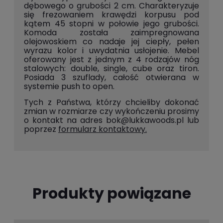
dębowego o grubości 2 cm. Charakteryzuje
się frezowaniem krawędzi korpusu pod
kątem 45 stopni w połowie jego grubości.
Komoda została zaimpregnowana
olejowoskiem co nadaje jej ciepły, pełen
wyrazu kolor i uwydatnia usłojenie. Mebel
oferowany jest z jednym z 4 rodzajów nóg
stalowych: double, single, cube oraz tiron.
Posiada 3 szuflady, całość otwierana w
systemie push to open.
Tych z Państwa, którzy chcieliby dokonać
zmian w rozmiarze czy wykończeniu prosimy
o kontakt na adres
bok@lukkawoods.pl
lub
poprzez
formularz kontaktowy
.
Produkty powiązane