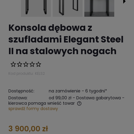
Konsola dębowa z
szufladami Elegant Steel
II na stalowych nogach
Kod produktu:
KELS2
Dostępność:
na zamówienie - 6 tygodni*
Dostawa:
od 99,00 zł
- Dostawa gabarytowa -
kierowca pomaga wnieść towar
sprawdź formy dostawy
The does not include any possible payment costs
3 900,00 zł