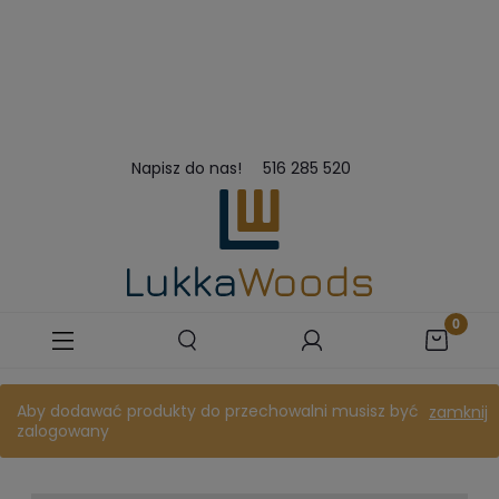
Napisz do nas!
516 285 520
Aby dodawać produkty do przechowalni musisz być
zamknij
zalogowany