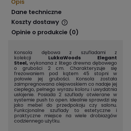
Opis
Dane techniczne
Koszty dostawy
Cena nie zawiera ewentualnych kosztów płatności
Opinie o produkcie (0)
Konsola dębowa z szufladami z
kolekcji
LukkaWoods
Elegant
Steel,
wykonana z litego drewna dębowego
o grubości 2 cm. Charakteryzuje się
frezowaniem pod kątem 45 stopni w
połowie jej grubości. Konsola została
zaimpregnowana olejowoskiem co nadaje jej
ciepłego, pełnego wyrazu koloru i uwydatnia
usłojenie. Posiada 2 szuflady otwierane w
systemie push to open. Idealnie sprawdzi się
jako mebel do przedpokoju czy salonu.
Funkcjonalne szuflady to estetyczne i
praktyczne miejsce na wiele drobiazgów
codziennego użytku.