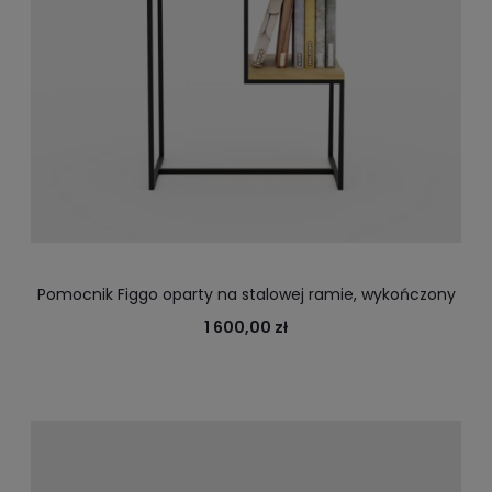
Pomocnik Figgo oparty na stalowej ramie, wykończony
dębową deską do biura i domu
1 600,00 zł