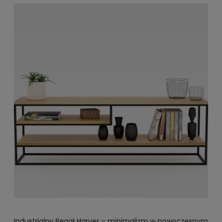
Industrialny Regał Harver – minimalizm w nowoczesnym