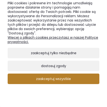
Pliki cookies i pokrewne im technologie umożliwiają
poprawne działanie strony i pomagają nam
dostosować ofertę do Twoich potrzeb. Pliki cookie są
wykorzystywane do Personalizacji reklam. Możesz
zaakceptować wykorzystanie przez nas wszystkich
tych plików i przejść do sklepu lub dostosować użycie
plików do swoich preferencji, wybierając opcję
"Dostosuj zgody".
Więcej o plikach cookies przeczytasz w naszej Polityce
prywatności.
zaakceptuj tylko niezbędne
dostosuj zgody
zaakceptuj wszystkie
Regał dębowy Loft I - klasyka wnętrz industrialnych,
loftowych
2 800,00 zł