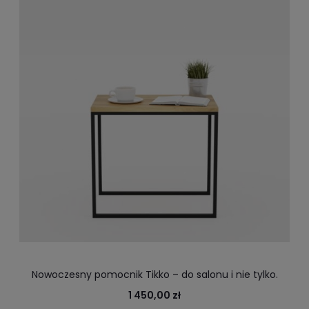
Nowoczesny pomocnik Tikko – do salonu i nie tylko.
Biuro, gabinet, praca w domu - pomocnik o stalowej
1 450,00 zł
konstrukcji z drewnianym blatem to komfortowa praca.