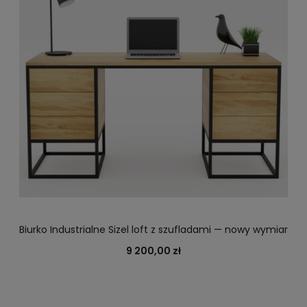
Biurko Industrialne Sizel loft z szufladami — nowy wymiar
luksusu w industrialnym wnętrzu. Stalowa rama i lite
9 200,00 zł
drewno.