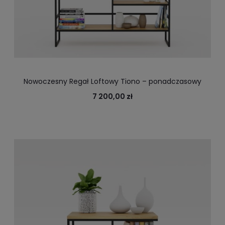
Nowoczesny Regał Loftowy Tiono – ponadczasowy
design, industrialne wnętrze. Solidne dębowe półki
7 200,00 zł
oparte na stalowej ramie.