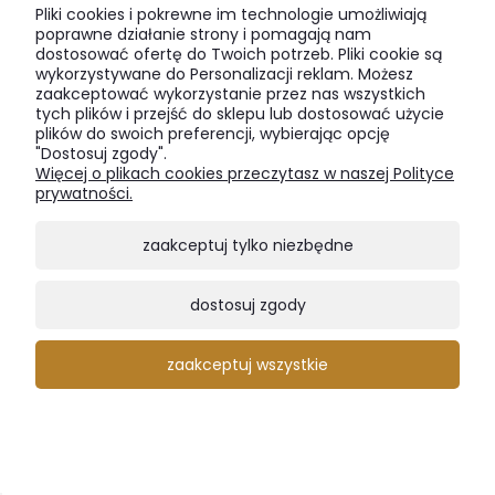
Pliki cookies i pokrewne im technologie umożliwiają
poprawne działanie strony i pomagają nam
dostosować ofertę do Twoich potrzeb. Pliki cookie są
wykorzystywane do Personalizacji reklam. Możesz
Stół loftowy Torro - idealny do industrialnego wnętrza
zaakceptować wykorzystanie przez nas wszystkich
tych plików i przejść do sklepu lub dostosować użycie
6 800,00 zł
plików do swoich preferencji, wybierając opcję
"Dostosuj zgody".
Więcej o plikach cookies przeczytasz w naszej Polityce
prywatności.
zaakceptuj tylko niezbędne
dostosuj zgody
zaakceptuj wszystkie