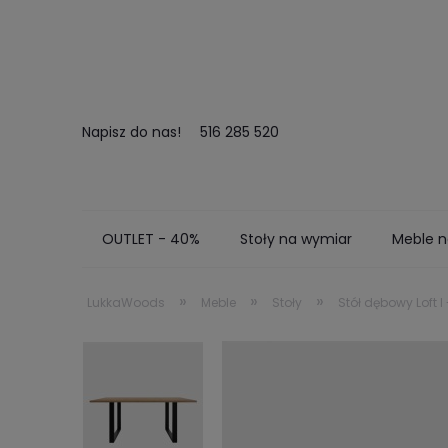
Napisz do nas!
516 285 520
OUTLET - 40%
Stoły na wymiar
Meble n
Kontakt
Zamów próbki
Realizacje
»
»
»
LukkaWoods
Meble
Stoły
Stół dębowy Loft I