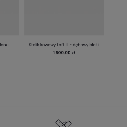
alonu
Stolik kawowy Loft III - dębowy blat i
Do
towym
loftowy stelarz z wygodną półką pod
1 600,00 zł
głównym drewnianym blatem