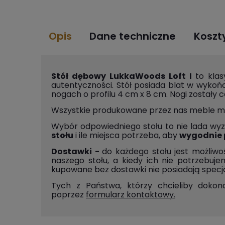
Opis
Dane techniczne
Koszt
Stół dębowy LukkaWoods Loft I
to klas
autentyczności. Stół posiada blat w wykoń
nogach o profilu 4 cm x 8 cm. Nogi zostały 
Wszystkie produkowane przez nas meble 
Wybór odpowiedniego stołu to nie lada w
stołu
i ile miejsca potrzeba, aby
wygodnie 
Dostawki
-
do każdego stołu jest możliw
naszego stołu, a kiedy ich nie potrzeb
kupowane bez dostawki nie posiadają specj
Tych z Państwa, którzy chcieliby dok
poprzez
formularz kontaktowy
.