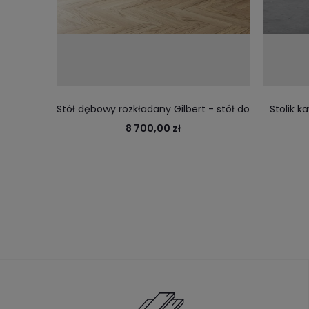
Stół dębowy rozkładany Gilbert - stół do
Stolik k
jadalni lub salonu
8 700,00 zł