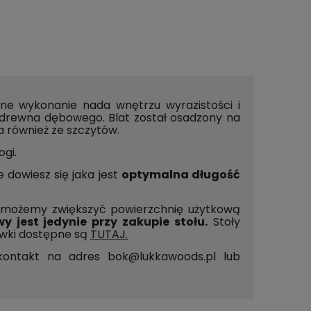
ne wykonanie nada wnętrzu wyrazistości i
o drewna dębowego. Blat został osadzony na
a również ze szczytów.
ogi.
 dowiesz się jaka jest
optymalna długość
b możemy zwiększyć powierzchnię użytkową
 jest jedynie przy zakupie stołu.
Stoły
awki dostępne są
TUTAJ.
 kontakt na adres
bok@lukkawoods.pl
lub