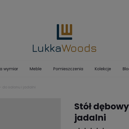
a wymiar
Meble
Pomieszczenia
Kolekcje
Blo
STOLARNIA
 - do salonu i jadalni
Stół dębowy 
jadalni