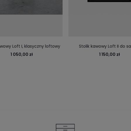
awowy Loft I, klasyczny loftowy
Stolik kawowy Loft II do s
stolik do salonu
utrzymany w modnym lof
1 050,00 zł
1 150,00 zł
designie