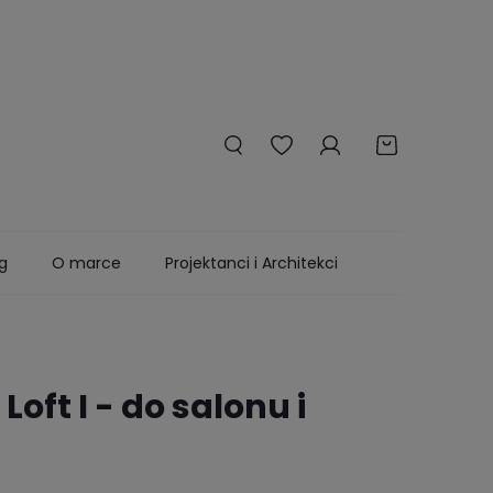
g
O marce
Projektanci i Architekci
Loft I - do salonu i