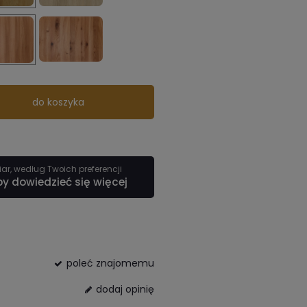
do koszyka
r, według Twoich preferencji
by dowiedzieć się więcej
poleć znajomemu
dodaj opinię