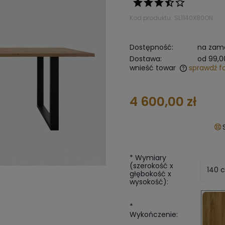
Kod produktu:
SL1140X80ON
Dostępność:
na zamó
Dostawa:
od 99,0
wnieść towar
sprawdź f
The does not include any possible
4 600,00 zł
payment costs
*
Wymiary
(szerokość x
głębokość x
wysokość):
*
Wykończenie: