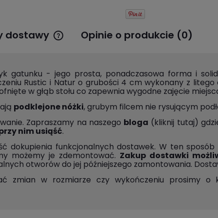
y dostawy
Opinie o produkcie (0)
Cena nie zawiera ewentualnych
kosztów płatności
yk gatunku - jego prosta, ponadczasowa forma i solid
czeniu Rustic i Natur o grubości 4 cm wykonany z liteg
cofnięte w głąb stołu co zapewnia wygodne zajęcie miejsc
mają
podklejone nóżki
, grubym filcem nie rysującym podł
yzwanie. Zapraszamy na naszego
bloga
(kliknij tutaj)
gdzie
przy nim usiąść
.
ość dokupienia funkcjonalnych dostawek. W ten sposó
ujemy możemy je zdemontować.
Zakup dostawki możliwy
alnych otworów do jej późniejszego zamontowania. Dost
onać zmian w rozmiarze czy wykończeniu prosimy o