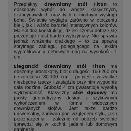
drewniany stół Titon
Przepiękny
to
doskonały wybór do wnętrz klasycznych,
skandynawskich oraz tych o modnym wystroju
boho. Świetnie wygląda zarówno w otoczeniu
bieli, jak i wśród bardziej intensywnych kolorów.
Ma solidną konstrukcję, dzięki czemu dobrze się
prezentuje i jest bardzo wytrzymały. Nie sprawia
jednak wrażenia ciężkiego – to za sprawą
sprytnego zabiegu, polegającego na lekkim
wyprofilowaniu dębowych nóg na wysokości 1
cm.
Elegancki drewniany stół Titon
ma
obszerny prostokątny blat o długości 160-260 cm
i szerokości 80-100 cm – pomieści wszystkie
niezbędne rzeczy i zasiądzie przy nim wygodnie
cała rodzina. Grubość 4 cm gwarantuje wysoką
stół dębowy
wytrzymałość. Klasyczny
ma
prosty, geometryczny design z szykownym
wykończeniem w formie widocznych
drewnianych słojów. Jest także bardzo
uniwersalny, zarówno pod względem stylu, jak i
przeznaczenia – zależnie od potrzeb świetnie
sprawdzi się w kuchni, jadalni lub domowym
gabinecie.