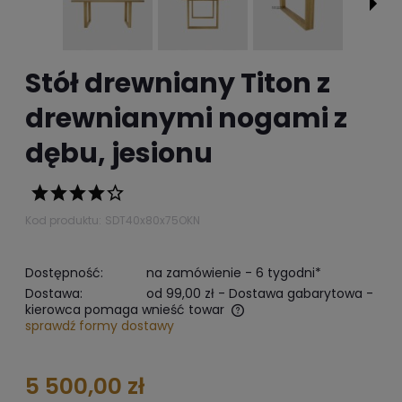
Stół drewniany Titon z
drewnianymi nogami z
dębu, jesionu
Kod produktu:
SDT40x80x75OKN
Dostępność:
na zamówienie - 6 tygodni*
Dostawa:
od 99,00 zł
- Dostawa gabarytowa -
kierowca pomaga wnieść towar
sprawdź formy dostawy
The does not include any possible payment costs
5 500,00 zł