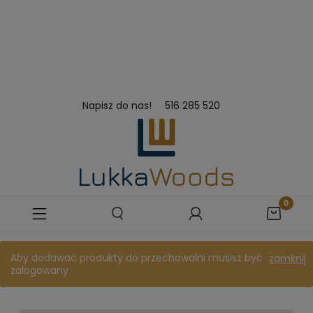
Napisz do nas!
516 285 520
Aby dodawać produkty do przechowalni musisz być
zamknij
zalogowany