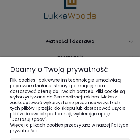
Płatności i dostawa
Informacje
Dbamy o Twoją prywatność
O nas
Pliki cookies i pokrewne im technologie umożliwiają
poprawne działanie strony i pomagają nam
dostosować ofertę do Twoich potrzeb. Pliki cookie są
wykorzystywane do Personalizacji reklam. Możesz
zaakceptować wykorzystanie przez nas wszystkich
tych plików i przejść do sklepu lub dostosować użycie
plików do swoich preferencji, wybierając opcję
"Dostosuj zgody".
LukkaWoods | ul. Sienna 64 | 00-825 Warszawa | tel:
516 285
Więcej o plikach cookies przeczytasz w naszej Polityce
520
| e-mail:
bok@lukkawoods.pl
prywatności.