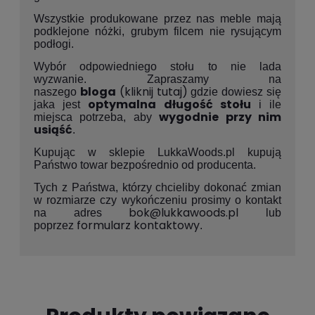
Wszystkie produkowane przez nas meble mają
podklejone nóżki, grubym filcem nie rysującym
podłogi.
Wybór odpowiedniego stołu to nie lada
wyzwanie. Zapraszamy na
bloga
(kliknij tutaj)
naszego
gdzie dowiesz się
optymalna długość stołu
jaka jest
i ile
wygodnie przy nim
miejsca potrzeba, aby
usiąść
.
Kupując w sklepie LukkaWoods.pl kupują
Państwo towar bezpośrednio od producenta.
Tych z Państwa, którzy chcieliby dokonać zmian
w rozmiarze czy wykończeniu prosimy o kontakt
bok@lukkawoods.pl
na adres
lub
formularz kontaktowy
poprzez
.