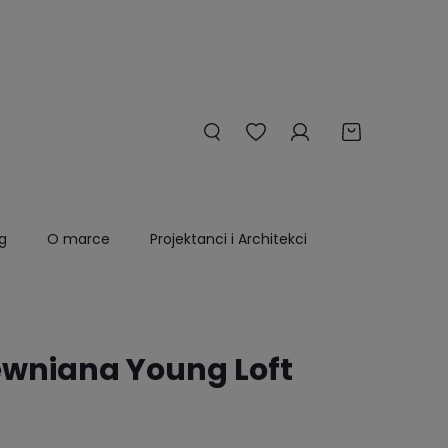
g
O marce
Projektanci i Architekci
wniana Young Loft