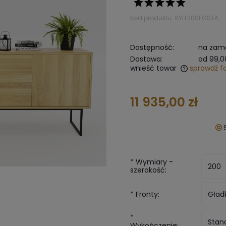
Kod produktu:
KYLL200FGSTA
Dostępność:
na zamó
Dostawa:
od 99,0
wnieść towar
sprawdź f
The does not include any possible
11 935,00 zł
payment costs
*
Wymiary -
szerokość:
*
Fronty:
*
Wykończenie: