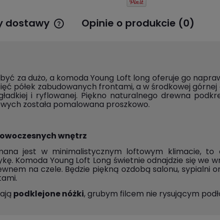
y dostawy
Opinie o produkcie (0)
Cena nie zawiera ewentualnych
kosztów płatności
być za dużo, a komoda Young Loft long oferuje go napr
ęć półek zabudowanych frontami, a w środkowej górnej cz
i gładkiej i ryflowanej. Piękno naturalnego drewna pod
tkowych została pomalowana proszkowo.
 nowoczesnych wnętrz
ana jest w minimalistycznym loftowym klimacie, to 
ykę. Komoda Young Loft Long świetnie odnajdzie się we 
wnem na czele. Będzie piękną ozdobą salonu, sypialni or
tami.
ają
podklejone nóżki
, grubym filcem nie rysującym podło