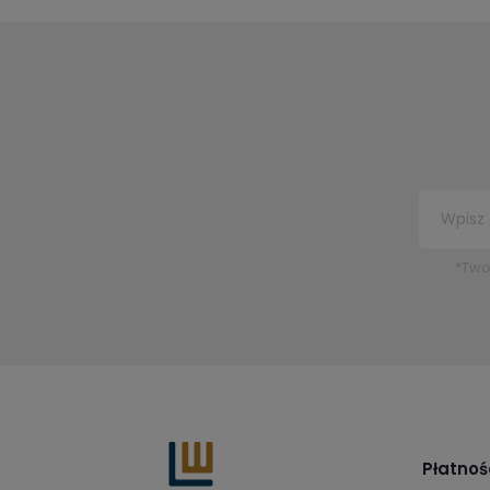
*Two
Płatnoś