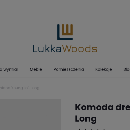
a wymiar
Meble
Pomieszczenia
Kolekcje
Blo
STOLARNIA
iana Young Loft Long
Komoda dre
Long