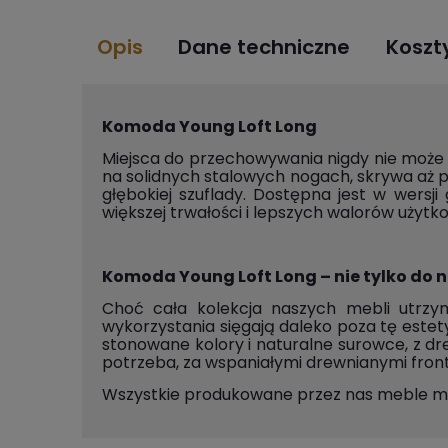
Opis
Dane techniczne
Koszt
Komoda Young Loft Long
Miejsca do przechowywania nigdy nie może 
na solidnych stalowych nogach, skrywa aż pi
głębokiej szuflady. Dostępna jest w wersj
większej trwałości i lepszych walorów uży
Komoda Young Loft Long – nie tylko do
Choć cała kolekcja naszych mebli utrzym
wykorzystania sięgają daleko poza tę estet
stonowane kolory i naturalne surowce, z dre
potrzeba, za wspaniałymi drewnianymi fron
Wszystkie produkowane przez nas meble m