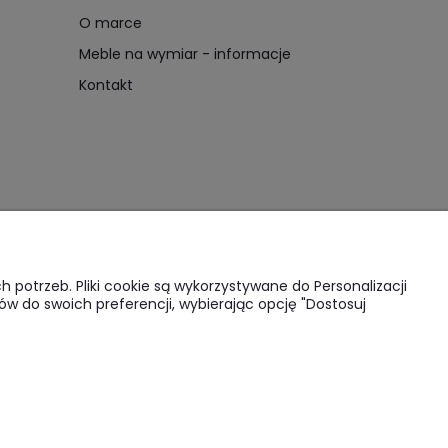
O marce
Meble na wymiar - informacje
Kontakt
e
potrzeb. Pliki cookie są wykorzystywane do Personalizacji
ów do swoich preferencji, wybierając opcję "Dostosuj
lukkawoods.pl
zrównanej integralności strukturalnej, której inne materiały
krytego w prostej formie. Nasze meble wytwarzamy ręcznie,
nie.