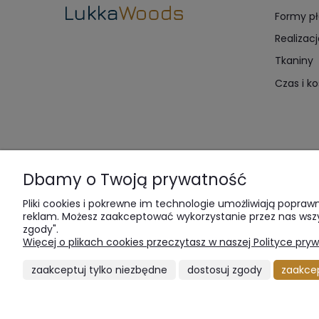
Formy pł
Realizacj
Tkaniny
Czas i k
Dbamy o Twoją prywatność
Pliki cookies i pokrewne im technologie umożliwiają popraw
reklam. Możesz zaakceptować wykorzystanie przez nas wszyst
zgody".
Więcej o plikach cookies przeczytasz w naszej Polityce pryw
LukkaWoods | u
zaakceptuj tylko niezbędne
dostosuj zgody
zaakcep
Tworząc nasze m
nie są w stanie
pieczołowicie d