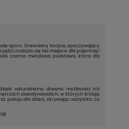
awdę sporo. Drewniany korpus, spoczywający
ęści znalazło się też miejsce dla pojemnej i
kreśla czarna metalowa podstawa, która dla
dzięki naturalnemu drewnu możliwości ich
wnętrzach skandynawskich, w których królują
az pokoju dla dzieci, skrywając wszystko, co
gi.