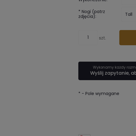
*
Nogi (patrz
zdjęcia):
szt.
Wykonamy każdy rozmia
Wyślij zapytanie, a
*
- Pole wymagane