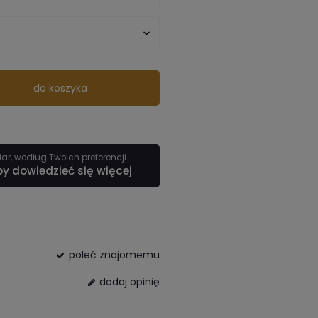
do koszyka
r, według Twoich preferencji
by dowiedzieć się więcej
poleć znajomemu
dodaj opinię