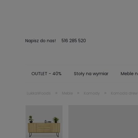
Napisz do nas!
516 285 520
OUTLET - 40%
Stoły na wymiar
Meble n
Kontakt
Zamów próbki
Realizacje
»
»
»
LukkaWoods
Meble
Komody
Komoda drewn