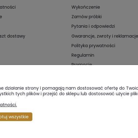
atności
Wykończenie
e
Zamów próbki
Pytania i odpowiedzi
oszt dostawy
Gwarancje, zwroty i reklamacj
Polityka prywatności
Regulamin
Promocje
ne działanie strony i pomagają nam dostosować ofertę do Twoich 
kich tych plików i przejść do sklepu lub dostosować użycie plik
atności.
l. Sienna 64 | 00-825 Warszawa | tel:
516 285 520
| e-mail:
bok@
tuj wszystkie
eble, stawiamy na lite drewno, oferujące unikalne połączenie estetyki i nie
 odzwierciedlić. Jesteśmy pasjonatami jakości, dobrego smaku i piękna u
bając o każdy detal. Kierujemy się zasadą: prosta forma i solidne wykona