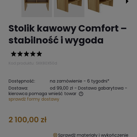
Stolik kawowy Comfort –
stabilność i wygoda
Kod produktu:
SKK80X50d
Dostępność:
na zamówienie - 6 tygodni*
Dostawa:
od 99,00 zł
- Dostawa gabarytowa -
kierowca pomaga wnieść towar
sprawdź formy dostawy
The does not include any possible payment costs
2 100,00 zł
Sprawdź materiały i wykończenie