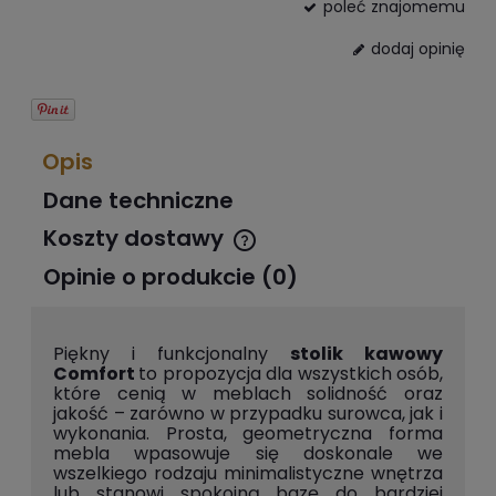
poleć znajomemu
dodaj opinię
Opis
Dane techniczne
Koszty dostawy
Cena nie zawiera ewentualnych kosztów płatności
Opinie o produkcie (0)
Piękny i funkcjonalny
stolik kawowy
Comfort
to propozycja dla wszystkich osób,
które cenią w meblach solidność oraz
jakość – zarówno w przypadku surowca, jak i
wykonania. Prosta, geometryczna forma
mebla wpasowuje się doskonale we
wszelkiego rodzaju minimalistyczne wnętrza
lub stanowi spokojną bazę do bardziej