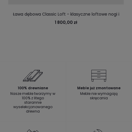
Ława dębowa Classic Loft - klasyczne loftowe nogi i
solidny dębowy blat
1 800,00 zł
100% drewniane
Meble już zmontowane
Nasze meble tworzymy w
Meble nie wymagają
100% z litego
skręcania
starannie
wyselekcjonowanego
drewna