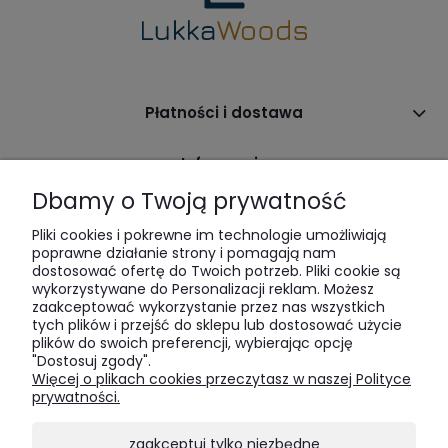
Płatności i dostawa
Informacje
Dbamy o Twoją prywatność
O nas
Pliki cookies i pokrewne im technologie umożliwiają
poprawne działanie strony i pomagają nam
dostosować ofertę do Twoich potrzeb. Pliki cookie są
wykorzystywane do Personalizacji reklam. Możesz
zaakceptować wykorzystanie przez nas wszystkich
tych plików i przejść do sklepu lub dostosować użycie
plików do swoich preferencji, wybierając opcję
"Dostosuj zgody".
LukkaWoods | ul. Sienna 64 | 00-825 Warszawa | tel:
516 285
Więcej o plikach cookies przeczytasz w naszej Polityce
520
| e-mail:
bok@lukkawoods.pl
prywatności.
zaakceptuj tylko niezbędne