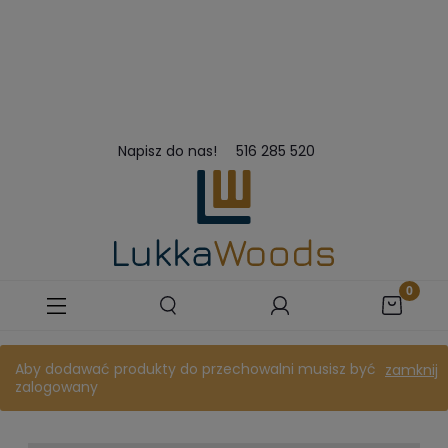
Napisz do nas!
516 285 520
Aby dodawać produkty do przechowalni musisz być
zamknij
zalogowany