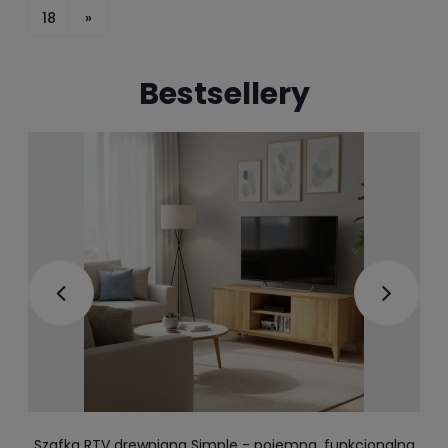
18
»
Bestsellery
Szafka RTV drewniana Simple - pojemna, funkcjonalna