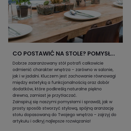
CO POSTAWIĆ NA STOLE? POMYSŁY
NA ARANŻACJE I DODATKI
Dobrze zaaranżowany stół potrafi całkowicie
odmienić charakter wnętrza – zarówno w salonie,
jak i w jadalni. Kluczem jest zachowanie równowagi
między estetyką a funkcjonalnością oraz dobór
dodatków, które podkreślą naturalne piękno
drewna, zamiast je przytłaczać.
Zainspiruj się naszymi pomysłami i sprawdź, jak w
prosty sposób stworzyć stylową, spójną aranżację
stołu dopasowaną do Twojego wnętrza – zajrzyj do
artykułu i odkryj najlepsze rozwiązania!