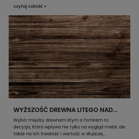
profilaktyce możesz skutecznie przywrócić swoim
czytaj całość »
szafom i komodom świeżość, dbając jednocześnie
o ich strukturę.
Chcesz poznać konkretne triki i
dowiedzieć się, jak krok po kroku uratować swoje
ulubione meble? Przeczytaj cały artykuł i odkryj
sprawdzone sposoby LukkaWoods!
WYŻSZOŚĆ DREWNA LITEGO NAD
FORNIREM: DLACZEGO WARTO
Wybór między drewnem litym a fornirem to
INWESTOWAĆ W SOLIDNOŚĆ
decyzja, która wpływa nie tylko na wygląd mebli, ale
także na ich trwałość i wartość w dłuższej