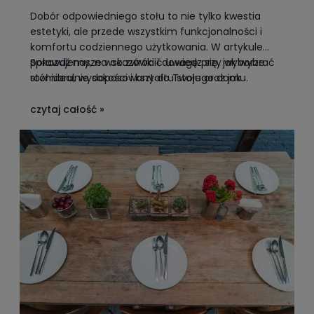
DO WNĘTRZA: PRZEWODNIK PO
Dobór odpowiedniego stołu to nie tylko kwestia
PERSONALIZACJI
estetyki, ale przede wszystkim funkcjonalności i
komfortu codziennego użytkowania. W artykule
pokazujemy, na co zwrócić uwagę przy wyborze
Sprawdź nasze wskazówki i dowiedz się, jak wybrać
rozmiaru, wysokości i kształtu stołu oraz jak
stół idealnie dopasowany do Twojego domu.
dopasować go do przestrzeni i stylu wnętrza.
czytaj całość »