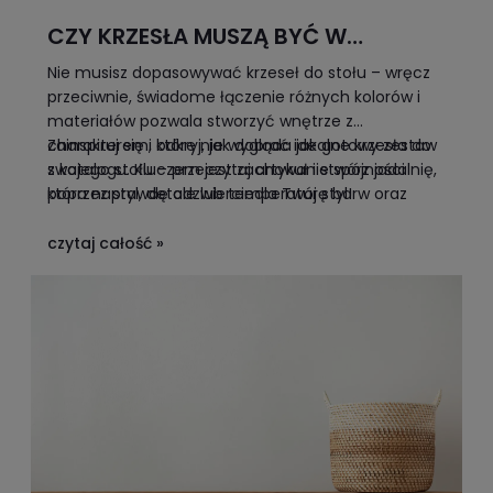
CZY KRZESŁA MUSZĄ BYĆ W
KOLORZE STOŁU? ODKRYJ ZASADY
Nie musisz dopasowywać krzeseł do stołu – wręcz
NOWOCZESNEJ ARANŻACJI JADALNI
przeciwnie, świadome łączenie różnych kolorów i
materiałów pozwala stworzyć wnętrze z
charakterem, które nie wygląda jak gotowy zestaw
Zainspiruj się i odkryj, jak dobrać idealne krzesła do
z katalogu. Kluczem jest zachowanie spójności
swojego stołu – przeczytaj artykuł i stwórz jadalnię,
poprzez styl, detale lub temperaturę barw oraz
która naprawdę odzwierciedla Twój styl!
unikanie przypadkowych zestawień.
czytaj całość »