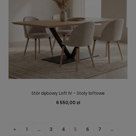
Stół dębowy Loft IV - Stoły loftowe
6 550,00 zł
«
1
...
3
4
5
6
7
...