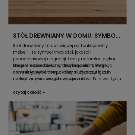
STÓŁ DREWNIANY W DOMU: SYMBOL
SOLIDNOŚCI, JAKOŚCI I PRESTIŻU
Stół drewniany to coś więcej niż funkcjonalny
mebel – to symbol trwałości, jakości i
ponadczasowej elegancji. Łączy naturalne piękno
litego drewna z solidnym wykonaniem, tworząc
Chcesz dowiedzieć się, dlaczego stół z litego
centralny punkt domu, który służy przez lata i
drewna to wybór na pokolenia? Przeczytaj cały
nadaje wnętrzu wyjątkowy charakter. To inwestycja
artykuł i poznaj wszystkie jego zalety.
w komfort, estetykę i prestiż, które widać w każdym
detalu.
czytaj całość »