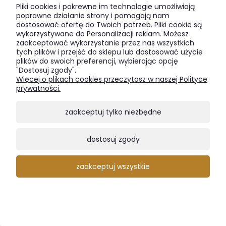
Pliki cookies i pokrewne im technologie umożliwiają
poprawne działanie strony i pomagają nam
dostosować ofertę do Twoich potrzeb. Pliki cookie są
wykorzystywane do Personalizacji reklam. Możesz
zaakceptować wykorzystanie przez nas wszystkich
tych plików i przejść do sklepu lub dostosować użycie
plików do swoich preferencji, wybierając opcję
"Dostosuj zgody".
Więcej o plikach cookies przeczytasz w naszej Polityce
prywatności.
zaakceptuj tylko niezbędne
RÓŻNE KRZESŁA PRZY STOLE – HIT
dostosuj zgody
CZY KIT?
Różne krzesła przy stole to trend, który pozwala
przełamać schematy i nadać wnętrzu indywidualny
zaakceptuj wszystkie
charakter – bez rezygnowania z harmonii.
Odpowiednio dobrane kolory, formy i materiały
Chcesz dowiedzieć się, jak łączyć modele i kolory
sprawiają, że jadalnia staje się ciekawsza, bardziej
krzeseł, by uzyskać efekt „wow”, a nie chaos?
dynamiczna i pełna stylu. Kluczem jest umiar oraz
Przeczytaj cały artykuł i zainspiruj się do stworzenia
wspólny element, który spina całą kompozycję.
wyjątkowej aranżacji swojej jadalni.