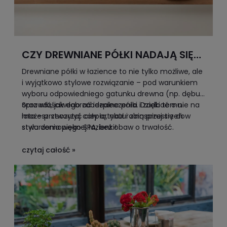
CZY DREWNIANE PÓŁKI NADAJĄ SIĘ
DO ŁAZIENKI?
Drewniane półki w łazience to nie tylko możliwe, ale
i wyjątkowo stylowe rozwiązanie – pod warunkiem
wyboru odpowiedniego gatunku drewna (np. dębu)
oraz właściwego zabezpieczenia. Dzięki temu
Sprawdź, jak dobrać idealne półki i zadbać o nie na
możesz stworzyć ciepłą, naturalną przestrzeń w
lata – przeczytaj cały artykuł i zainspiruj się do
stylu domowego SPA, bez obaw o trwałość.
stworzenia pięknej łazienki!
czytaj całość »