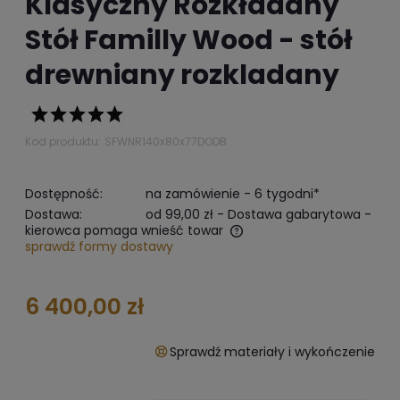
Klasyczny Rozkładany
Stół Familly Wood - stół
drewniany rozkladany
Kod produktu:
SFWNR140x80x77DODB
Dostępność:
na zamówienie - 6 tygodni*
Dostawa:
od 99,00 zł
- Dostawa gabarytowa -
kierowca pomaga wnieść towar
sprawdź formy dostawy
The does not include any possible payment costs
6 400,00 zł
Sprawdź materiały i wykończenie