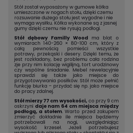
Stół został wyposażony w gumowe kółka
umieszczone w nogach stołu, dzięki czemu
rozsuwanie dużego stołu jest wygodne i nie
wymaga wysiłku. Kółka wykonane są z jasnej
gumy dzięki czemu nie rysują podłogi.
Stół dębowy Familly Wood
ma blat o
wymiarach 140-260 × 80-100 cm, który z
całą pewnością pomieści wszystkie
potrawy, przekąski i desery. Dzięki temu, że
jest rozkładany, bez problemu cała rodzina
zje przy nim kolację wigilijną, tort urodzinowy
czy wspólne śniadanie. Mebel rewelacyjnie
sprawdzi się także jako miejsce do
przygotowywania posiłków. Stół może pełnić
funkcję biurka – przydać się np. jako miejsce
do pracy zdalnej.
Stół mierzy 77 cm wysokości,
co przy 9 cm
oskrzyni
daje nam 64 cm miejsca między
podłogą, a stołem
. Warto przed zakupem
zmierzyć dokładnie ile miejsca będziemy
potrzebowali na nogi, uwzględniając
wysokość krzeseł. Jeżeli potrzebujesz
wyższego lub niższego stołu - skontaktuj się z