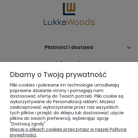
Płatności i dostawa
Informacje
Dbamy o Twoją prywatność
O nas
Pliki cookies i pokrewne im technologie umożliwiają
poprawne działanie strony i pomagają nam
dostosować ofertę do Twoich potrzeb. Pliki cookie są
wykorzystywane do Personalizacji reklam. Możesz
zaakceptować wykorzystanie przez nas wszystkich
tych plików i przejść do sklepu lub dostosować użycie
plików do swoich preferencji, wybierając opcję
"Dostosuj zgody".
LukkaWoods | ul. Sienna 64 | 00-825 Warszawa | tel:
516 285
Więcej o plikach cookies przeczytasz w naszej Polityce
520
| e-mail:
bok@lukkawoods.pl
prywatności.