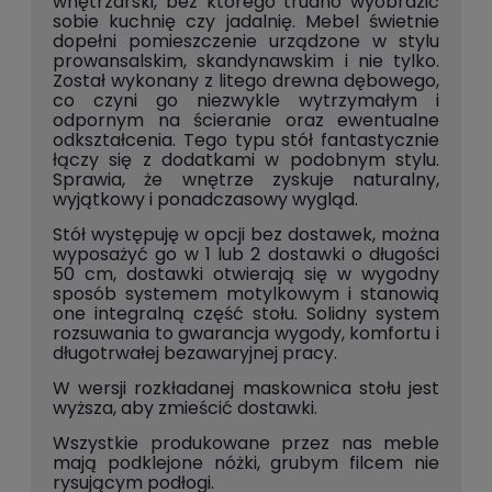
wnętrzarski, bez którego trudno wyobrazić
sobie kuchnię czy jadalnię. Mebel świetnie
dopełni pomieszczenie urządzone w stylu
prowansalskim, skandynawskim i nie tylko.
Został wykonany z litego drewna dębowego,
co czyni go niezwykle wytrzymałym i
odpornym na ścieranie oraz ewentualne
odkształcenia. Tego typu stół fantastycznie
łączy się z dodatkami w podobnym stylu.
Sprawia, że wnętrze zyskuje naturalny,
wyjątkowy i ponadczasowy wygląd.
Stół występuję w opcji bez dostawek, można
wyposażyć go w 1 lub 2 dostawki o długości
50 cm, dostawki otwierają się w wygodny
sposób systemem motylkowym i stanowią
one integralną część stołu. Solidny system
rozsuwania to gwarancja wygody, komfortu i
długotrwałej bezawaryjnej pracy.
W wersji rozkładanej maskownica stołu jest
wyższa, aby zmieścić dostawki.
Wszystkie produkowane przez nas meble
mają podklejone nóżki, grubym filcem nie
rysującym podłogi.