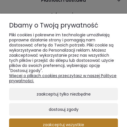
Płatności i dostawa
Informacje
Dbamy o Twoją prywatność
O nas
Pliki cookies i pokrewne im technologie umożliwiają
poprawne działanie strony i pomagają nam
dostosować ofertę do Twoich potrzeb. Pliki cookie są
wykorzystywane do Personalizacji reklam. Możesz
zaakceptować wykorzystanie przez nas wszystkich
tych plików i przejść do sklepu lub dostosować użycie
plików do swoich preferencji, wybierając opcję
"Dostosuj zgody".
LukkaWoods | ul. Sienna 64 | 00-825 Warszawa | tel:
516 285
Więcej o plikach cookies przeczytasz w naszej Polityce
520
| e-mail:
bok@lukkawoods.pl
prywatności.
zaakceptuj tylko niezbędne
Tworząc nasze meble, stawiamy na lite drewno,
oferujące unikalne połączenie estetyki i niezrównanej
dostosuj zgody
integralności strukturalnej, której inne materiały nie są w
stanie odzwierciedlić. Jesteśmy pasjonatami jakości,
dobrego smaku i piękna ukrytego w prostej formie.
zaakceptuj wszystkie