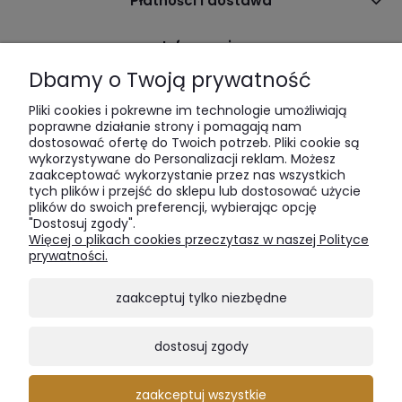
Płatności i dostawa
Informacje
Dbamy o Twoją prywatność
O nas
Pliki cookies i pokrewne im technologie umożliwiają
poprawne działanie strony i pomagają nam
dostosować ofertę do Twoich potrzeb. Pliki cookie są
wykorzystywane do Personalizacji reklam. Możesz
zaakceptować wykorzystanie przez nas wszystkich
tych plików i przejść do sklepu lub dostosować użycie
plików do swoich preferencji, wybierając opcję
"Dostosuj zgody".
LukkaWoods | ul. Sienna 64 | 00-825 Warszawa | tel:
516 285
Więcej o plikach cookies przeczytasz w naszej Polityce
520
| e-mail:
bok@lukkawoods.pl
prywatności.
zaakceptuj tylko niezbędne
Tworząc nasze meble, stawiamy na lite drewno,
oferujące unikalne połączenie estetyki i niezrównanej
dostosuj zgody
integralności strukturalnej, której inne materiały nie są w
stanie odzwierciedlić. Jesteśmy pasjonatami jakości,
dobrego smaku i piękna ukrytego w prostej formie.
zaakceptuj wszystkie