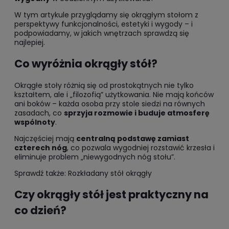
W tym artykule przyglądamy się okrągłym stołom z
perspektywy funkcjonalności, estetyki i wygody – i
podpowiadamy, w jakich wnętrzach sprawdzą się
najlepiej.
Co wyróżnia okrągły stół?
Okrągłe stoły różnią się od prostokątnych nie tylko
kształtem, ale i „filozofią” użytkowania. Nie mają końców
ani boków – każda osoba przy stole siedzi na równych
zasadach, co
sprzyja rozmowie i buduje atmosferę
wspólnoty
.
Najczęściej mają
centralną podstawę zamiast
czterech nóg
, co pozwala wygodniej rozstawić krzesła i
eliminuje problem „niewygodnych nóg stołu”.
Sprawdź także:
Rozkładany stół okrągły
Czy okrągły stół jest praktyczny na
co dzień?