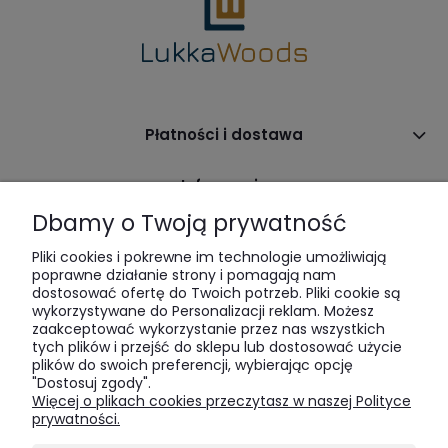
Płatności i dostawa
Informacje
Dbamy o Twoją prywatność
O nas
Pliki cookies i pokrewne im technologie umożliwiają
poprawne działanie strony i pomagają nam
dostosować ofertę do Twoich potrzeb. Pliki cookie są
wykorzystywane do Personalizacji reklam. Możesz
zaakceptować wykorzystanie przez nas wszystkich
tych plików i przejść do sklepu lub dostosować użycie
plików do swoich preferencji, wybierając opcję
"Dostosuj zgody".
LukkaWoods | ul. Sienna 64 | 00-825 Warszawa | tel:
516 285
Więcej o plikach cookies przeczytasz w naszej Polityce
520
| e-mail:
bok@lukkawoods.pl
prywatności.