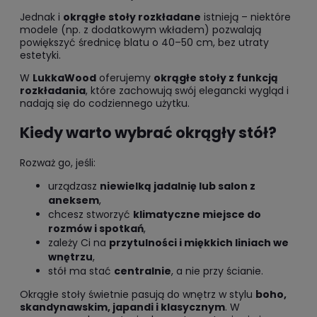
Jednak i
okrągłe stoły rozkładane
istnieją – niektóre
modele (np. z dodatkowym wkładem) pozwalają
powiększyć średnicę blatu o 40–50 cm, bez utraty
estetyki.
W
LukkaWood
oferujemy
okrągłe stoły z funkcją
rozkładania
, które zachowują swój elegancki wygląd i
nadają się do codziennego użytku.
Kiedy warto wybrać okrągły stół?
Rozważ go, jeśli:
urządzasz
niewielką jadalnię lub salon z
aneksem
,
chcesz stworzyć
klimatyczne miejsce do
rozmów i spotkań
,
zależy Ci na
przytulności i miękkich liniach we
wnętrzu
,
stół ma stać
centralnie
, a nie przy ścianie.
Okrągłe stoły świetnie pasują do wnętrz w stylu
boho,
skandynawskim, japandi i klasycznym
. W