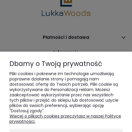
Płatności i dostawa
Informacje
Dbamy o Twoją prywatność
O nas
Pliki cookies i pokrewne im technologie umożliwiają
poprawne działanie strony i pomagają nam
dostosować ofertę do Twoich potrzeb. Pliki cookie są
wykorzystywane do Personalizacji reklam. Możesz
zaakceptować wykorzystanie przez nas wszystkich
tych plików i przejść do sklepu lub dostosować użycie
plików do swoich preferencji, wybierając opcję
"Dostosuj zgody".
LukkaWoods | ul. Sienna 64 | 00-825 Warszawa | tel:
516 285
Więcej o plikach cookies przeczytasz w naszej Polityce
520
| e-mail:
bok@lukkawoods.pl
prywatności.