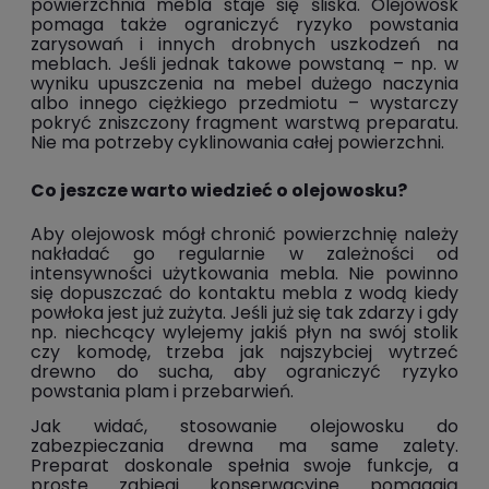
powierzchnia mebla staje się śliska. Olejowosk
pomaga także ograniczyć ryzyko powstania
zarysowań i innych drobnych uszkodzeń na
meblach. Jeśli jednak takowe powstaną – np. w
wyniku upuszczenia na mebel dużego naczynia
albo innego ciężkiego przedmiotu – wystarczy
pokryć zniszczony fragment warstwą preparatu.
Nie ma potrzeby cyklinowania całej powierzchni.
Co jeszcze warto wiedzieć o olejowosku?
Aby olejowosk mógł chronić powierzchnię należy
nakładać go regularnie w zależności od
intensywności użytkowania mebla. Nie powinno
się dopuszczać do kontaktu mebla z wodą kiedy
powłoka jest już zużyta. Jeśli już się tak zdarzy i gdy
np. niechcący wylejemy jakiś płyn na swój stolik
czy
komodę
, trzeba jak najszybciej wytrzeć
drewno do sucha, aby ograniczyć ryzyko
powstania plam i przebarwień.
Jak widać, stosowanie olejowosku do
zabezpieczania drewna ma same zalety.
Preparat doskonale spełnia swoje funkcje, a
proste zabiegi konserwacyjne pomagają