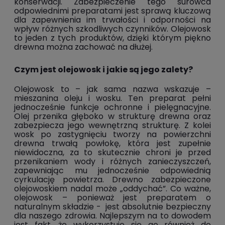
konserwacji. Zabezpieczenie tego surowca
odpowiednimi preparatami jest sprawą kluczową
dla zapewnienia im trwałości i odporności na
wpływ różnych szkodliwych czynników. Olejowosk
to jeden z tych produktów, dzięki którym piękno
drewna można zachować na dłużej.
Czym jest olejowosk i jakie są jego zalety?
Olejowosk to – jak sama nazwa wskazuje –
mieszanina oleju i wosku. Ten preparat pełni
jednocześnie funkcje ochronne i pielęgnacyjne.
Olej przenika głęboko w strukturę drewna oraz
zabezpiecza jego wewnętrzną strukturę. Z kolei
wosk po zastygnięciu tworzy na powierzchni
drewna trwałą powłokę, która jest zupełnie
niewidoczna, za to skutecznie chroni je przed
przenikaniem wody i różnych zanieczyszczeń,
zapewniając mu jednocześnie odpowiednią
cyrkulację powietrza. Drewno zabezpieczone
olejowoskiem nadal może „oddychać”. Co ważne,
olejowosk – ponieważ jest preparatem o
naturalnym składzie - jest absolutnie bezpieczny
dla naszego zdrowia. Najlepszym na to dowodem
jest fakt, że wykorzystuje się go również do