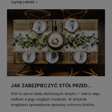
przez skandynawski, aż po nowoczesny loft.
czytaj całość »
JAK ZABEZPIECZYĆ STÓŁ PRZED
ZARYSOWANIEM? SKUTECZNE
Stół to serce wielu domowych wnętrz — warto więc
METODY NA OCHRONĘ BLATU
zadbać o jego wygląd i trwałość. W artykule
znajdziesz sprawdzone sposoby ochrony blatów
przed zarysowaniami, wilgocią i uszkodzeniami,