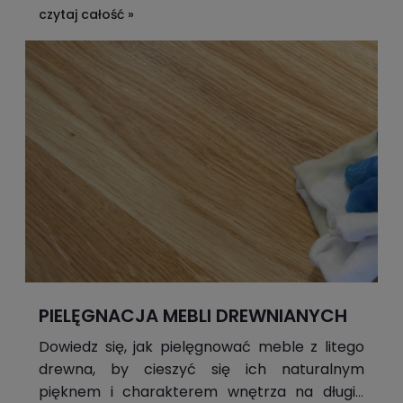
zarówno dla mebli drewnianych, lakierowanych, jak i
czytaj całość »
szklanych. Sprawdź, czym zabezpieczyć stół, by
służył pięknie przez lata!
PIELĘGNACJA MEBLI DREWNIANYCH
Dowiedz się, jak pielęgnować meble z litego
drewna, by cieszyć się ich naturalnym
pięknem i charakterem wnętrza na długie